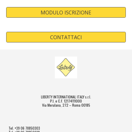
MODULO ISCRIZIONE
CONTATTACI
LIBERTY INTERNATIONAL ITALY s.r.l.
P.I. e C.F. 12174111000
Via Merulana, 272 – Roma 00185
Tel. +39 06 78850303