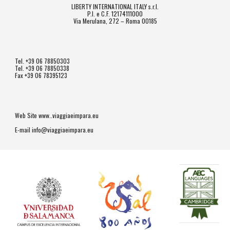
LIBERTY INTERNATIONAL ITALY s.r.l.
P.I. e C.F. 12174111000
Via Merulana, 272 – Roma 00185
Tel. +39 06 78850303
Tel. +39 06 78850338
Fax +39 06 78395123
Web Site www..viaggiaeimpara.eu
E-mail info@viaggiaeimpara.eu