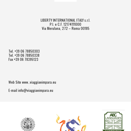
LIBERTY INTERNATIONAL ITALY s.r.l.
P.I. e C.F. 12174111000
Via Merulana, 272 – Roma 00185
Tel. +39 06 78850303
Tel. +39 06 78850338
Fax +39 06 78395123
Web Site www..viaggiaeimpara.eu
E-mail info@viaggiaeimpara.eu